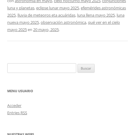
con
astronomía en mayo
,
cielo nocturno mayo 2025
,
conjunciones
luna y planetas
,
eclipse lunar mayo 2025
,
efemérides astronómicas
2025
,
lluvia de meteoros eta acuáridas
,
luna llena mayo 2025
,
luna
nueva mayo 2025
,
observación astronómica
,
qué ver en el cielo
mayo 2025
en
20 mayo, 2025
.
Buscar:
MENU USUARIO
Acceder
Entries
RSS
NUESTRAS WEBS