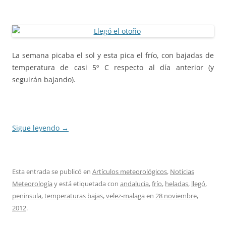
La semana picaba el sol y esta pica el frío, con bajadas de
temperatura de casi 5º C respecto al día anterior (y
seguirán bajando).
Sigue leyendo
→
Esta entrada se publicó en
Artículos meteorológicos
,
Noticias
Meteorología
y está etiquetada con
andalucia
,
frío
,
heladas
,
llegó
,
peninsula
,
temperaturas bajas
,
velez-malaga
en
28 noviembre,
2012
.