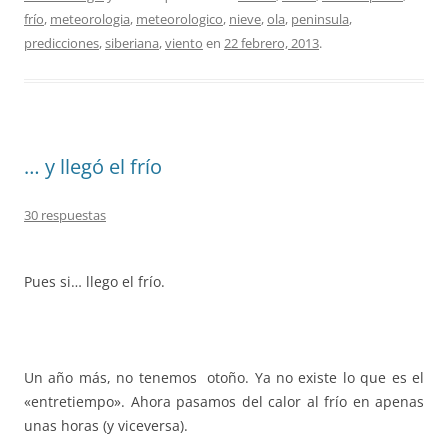
frío
,
meteorologia
,
meteorologico
,
nieve
,
ola
,
peninsula
,
predicciones
,
siberiana
,
viento
en
22 febrero, 2013
.
… y llegó el frío
30 respuestas
Pues si… llego el frío.
Un año más, no tenemos otoño. Ya no existe lo que es el
«entretiempo». Ahora pasamos del calor al frío en apenas
unas horas (y viceversa).