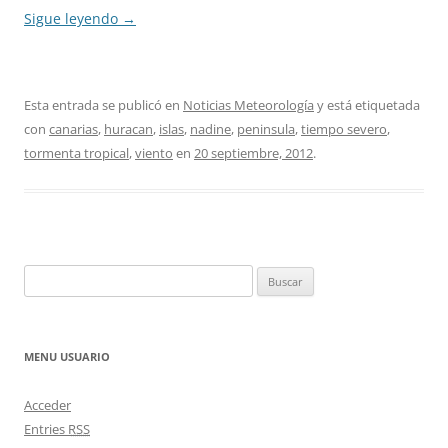
Sigue leyendo
→
Esta entrada se publicó en
Noticias Meteorología
y está etiquetada
con
canarias
,
huracan
,
islas
,
nadine
,
peninsula
,
tiempo severo
,
tormenta tropical
,
viento
en
20 septiembre, 2012
.
Buscar:
MENU USUARIO
Acceder
Entries
RSS