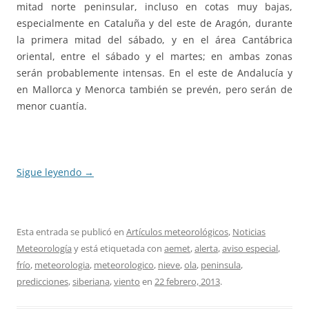
mitad norte peninsular, incluso en cotas muy bajas,
especialmente en Cataluña y del este de Aragón, durante
la primera mitad del sábado, y en el área Cantábrica
oriental, entre el sábado y el martes; en ambas zonas
serán probablemente intensas. En el este de Andalucía y
en Mallorca y Menorca también se prevén, pero serán de
menor cuantía.
Sigue leyendo
→
Esta entrada se publicó en
Artículos meteorológicos
,
Noticias
Meteorología
y está etiquetada con
aemet
,
alerta
,
aviso especial
,
frío
,
meteorologia
,
meteorologico
,
nieve
,
ola
,
peninsula
,
predicciones
,
siberiana
,
viento
en
22 febrero, 2013
.