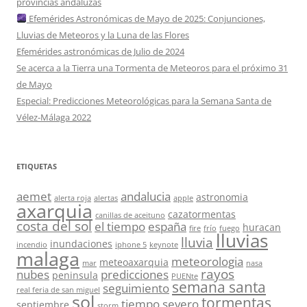
provincias andaluzas
Efemérides Astronómicas de Mayo de 2025: Conjunciones,
Lluvias de Meteoros y la Luna de las Flores
Efemérides astronómicas de Julio de 2024
Se acerca a la Tierra una Tormenta de Meteoros para el próximo 31
de Mayo
Especial: Predicciones Meteorológicas para la Semana Santa de
Vélez-Málaga 2022
ETIQUETAS
aemet
andalucia
astronomia
alerta roja
alertas
apple
axarquia
cazatormentas
canillas de aceituno
costa del sol
el tiempo
españa
huracan
fire
frío
fuego
lluvias
lluvia
inundaciones
incendio
iphone 5
keynote
malaga
meteorologia
meteoaxarquia
mar
nasa
rayos
nubes
predicciones
peninsula
PUENte
semana santa
seguimiento
real feria de san miguel
sol
tormentas
tiempo severo
septiembre
storm