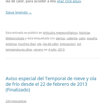
ola de calor, para acceder a ella
«haz click aqui»
Sigue leyendo
→
Esta entrada se publicó en
Artículos meteorológicos
,
Noticias
Meteorología
y está etiquetada con
alertas
,
caliente
,
calor
,
españa
,
extensa
,
muchos dias
,
ola
,
ola de calor
,
precaucion
,
sol
,
temperaturas altas
,
verano
en
4 julio, 2013
.
Aviso especial del Temporal de nieve y ola
de frío desde el 22 de febrero de 2013
(Finalizado)
224 respuestas