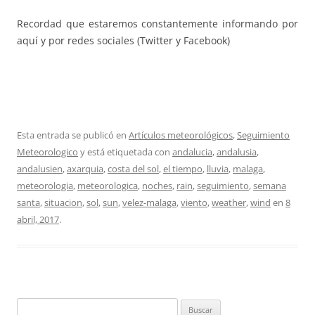
Recordad que estaremos constantemente informando por
aquí y por redes sociales (Twitter y Facebook)
Esta entrada se publicó en
Artículos meteorológicos
,
Seguimiento
Meteorologico
y está etiquetada con
andalucia
,
andalusia
,
andalusien
,
axarquia
,
costa del sol
,
el tiempo
,
lluvia
,
malaga
,
meteorologia
,
meteorologica
,
noches
,
rain
,
seguimiento
,
semana
santa
,
situacion
,
sol
,
sun
,
velez-malaga
,
viento
,
weather
,
wind
en
8
abril, 2017
.
Buscar: