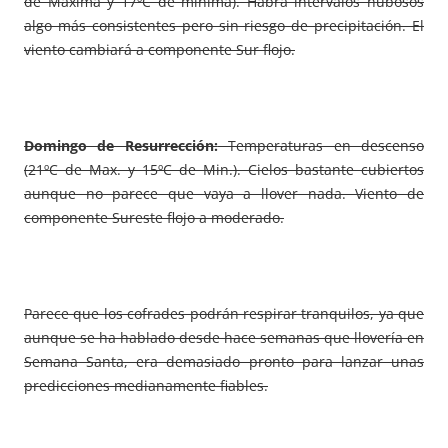
de Máxima y 17ºC de mínima). Habrá intervalos nubosos
algo más consistentes pero sin riesgo de precipitación. El
viento cambiará a componente Sur flojo.
Domingo de Resurrección:
Temperaturas en descenso
(21ºC de Max. y 15ºC de Min.). Cielos bastante cubiertos
aunque no parece que vaya a llover nada. Viento de
componente Sureste flojo a moderado.
Parece que los cofrades podrán respirar tranquilos, ya que
aunque se ha hablado desde hace semanas que llovería en
Semana Santa, era demasiado pronto para lanzar unas
predicciones medianamente fiables.