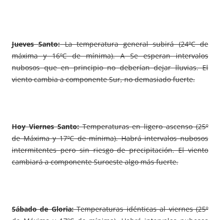
Jueves Santo:
La temperatura general subirá (24ºC de
máxima y 16ºC de mínima). A Se esperan intervalos
nubosos que en principio no deberían dejar lluvias. El
viento cambia a componente Sur, no demasiado fuerte.
Hoy Viernes Santo:
Temperaturas en ligero ascenso (25º
de Máxima y 17ºC de mínima). Habrá intervalos nubosos
intermitentes pero sin riesgo de precipitación. El viento
cambiará a componente Suroeste algo más fuerte.
Sábado de Gloria:
Temperaturas idénticas al viernes (25º