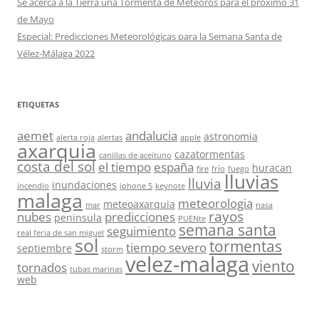
Se acerca a la Tierra una Tormenta de Meteoros para el próximo 31
de Mayo
Especial: Predicciones Meteorológicas para la Semana Santa de
Vélez-Málaga 2022
ETIQUETAS
aemet
andalucia
astronomia
alerta roja
alertas
apple
axarquia
cazatormentas
canillas de aceituno
costa del sol
el tiempo
españa
huracan
fire
frío
fuego
lluvias
lluvia
inundaciones
incendio
iphone 5
keynote
malaga
meteorologia
meteoaxarquia
mar
nasa
rayos
nubes
predicciones
peninsula
PUENte
semana santa
seguimiento
real feria de san miguel
sol
tormentas
tiempo severo
septiembre
storm
velez-malaga
viento
tornados
tubas marinas
web