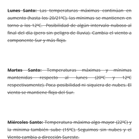
Lunes Santo:
Las temperaturas máximas continúan en
aumento (hasta los 20/21ºC), las mínimas se mantienen en
torno a los 12ºC. Posibilidad de algún intervalo nuboso al
final del día (pero sin peligro de lluvia). Cambia el viento a
componente Sur y más flojo.
Martes Santo:
Temperaturas máximas y mínimas
mantenidas respecto al lunes (20ºC y 12ºC
respectivamente). Poca posibilidad ni siquiera de nubes. El
viento se mantiene flojo del Sur.
Miércoles Santo:
Temperatura máxima algo mayor (22ºC) y
la mínima también sube (15ºC). Seguimos sin nubes y el
Viento cambia a dirección Sureste.