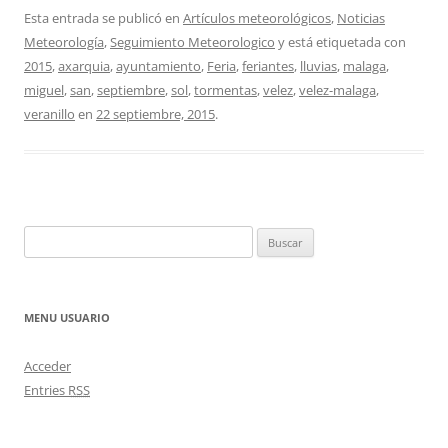
Esta entrada se publicó en
Artículos meteorológicos
,
Noticias
Meteorología
,
Seguimiento Meteorologico
y está etiquetada con
2015
,
axarquia
,
ayuntamiento
,
Feria
,
feriantes
,
lluvias
,
malaga
,
miguel
,
san
,
septiembre
,
sol
,
tormentas
,
velez
,
velez-malaga
,
veranillo
en
22 septiembre, 2015
.
Buscar:
MENU USUARIO
Acceder
Entries
RSS