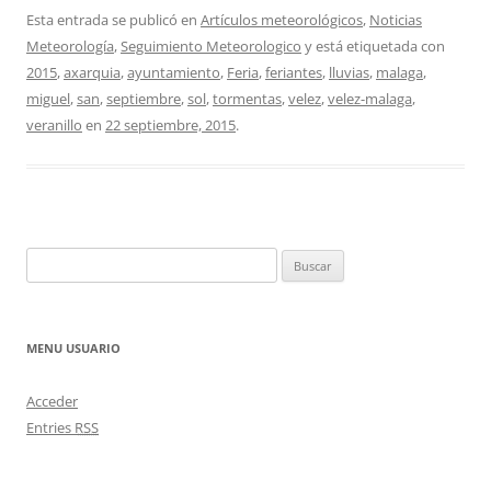
Esta entrada se publicó en
Artículos meteorológicos
,
Noticias
Meteorología
,
Seguimiento Meteorologico
y está etiquetada con
2015
,
axarquia
,
ayuntamiento
,
Feria
,
feriantes
,
lluvias
,
malaga
,
miguel
,
san
,
septiembre
,
sol
,
tormentas
,
velez
,
velez-malaga
,
veranillo
en
22 septiembre, 2015
.
Buscar:
MENU USUARIO
Acceder
Entries
RSS