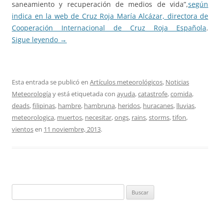
saneamiento y recuperación de medios de vida”,
según
indica en la web de Cruz Roja María Alcázar, directora de
Cooperación Internacional de Cruz Roja Española
.
Sigue leyendo
→
Esta entrada se publicó en
Artículos meteorológicos
,
Noticias
Meteorología
y está etiquetada con
ayuda
,
catastrofe
,
comida
,
deads
,
filipinas
,
hambre
,
hambruna
,
heridos
,
huracanes
,
lluvias
,
meteorologica
,
muertos
,
necesitar
,
ongs
,
rains
,
storms
,
tifon
,
vientos
en
11 noviembre, 2013
.
Buscar: