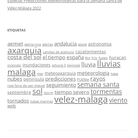
Especial: Predicciones Meteorológicas para la Semana Santa de
Vélez-Málaga 2022
ETIQUETAS
aemet
andalucia
astronomia
alerta roja
alertas
apple
axarquia
cazatormentas
canillas de aceituno
costa del sol
el tiempo
españa
huracan
fire
frío
fuego
lluvias
lluvia
inundaciones
incendio
iphone 5
keynote
malaga
meteorologia
meteoaxarquia
mar
nasa
rayos
nubes
predicciones
peninsula
PUENte
semana santa
seguimiento
real feria de san miguel
sol
tormentas
tiempo severo
septiembre
storm
velez-malaga
viento
tornados
tubas marinas
web