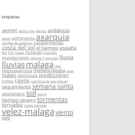
ETIQUETAS
aemet
andalucia
alerta roja
alertas
axarquia
astronomia
apple
cazatormentas
canillas de aceituno
costa del sol
el tiempo
españa
huracan
fire
frío
fuego
incendio
lluvia
inundaciones
iphone 5
keynote
malaga
lluvias
mar
meteorologia
meteoaxarquia
nasa
nubes
predicciones
peninsula
rayos
PUENte
real feria de san miguel
semana santa
seguimiento
sol
septiembre
storm
tormentas
tiempo severo
tornados
tubas marinas
velez-malaga
viento
web