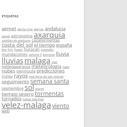
ETIQUETAS
aemet
andalucia
alerta roja
alertas
axarquia
astronomia
apple
cazatormentas
canillas de aceituno
costa del sol
el tiempo
españa
huracan
fire
frío
fuego
incendio
lluvia
inundaciones
iphone 5
keynote
malaga
lluvias
mar
meteorologia
meteoaxarquia
nasa
nubes
predicciones
peninsula
rayos
PUENte
real feria de san miguel
semana santa
seguimiento
sol
septiembre
storm
tormentas
tiempo severo
tornados
tubas marinas
velez-malaga
viento
web