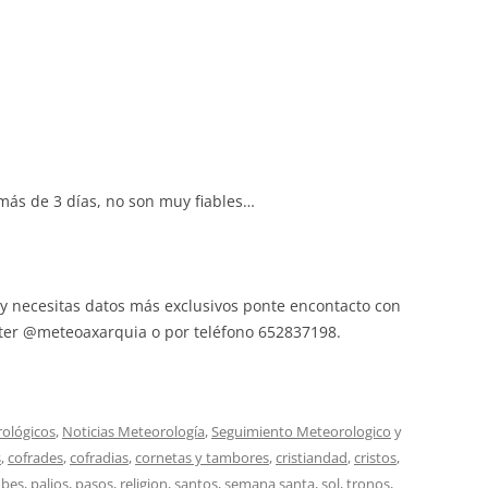
más de 3 días, no son muy fiables…
 y necesitas datos más exclusivos ponte encontacto con
itter @meteoaxarquia o por teléfono 652837198.
rológicos
,
Noticias Meteorología
,
Seguimiento Meteorologico
y
s
,
cofrades
,
cofradias
,
cornetas y tambores
,
cristiandad
,
cristos
,
bes
,
palios
,
pasos
,
religion
,
santos
,
semana santa
,
sol
,
tronos
,