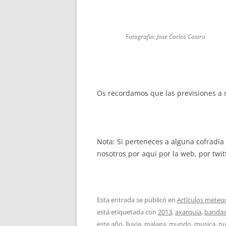
Fotografía: Jose Carlos Castro
Os recordamos que las previsiones a 
Nota: Si perteneces a alguna cofradía
nosotros por aqui por la web, por tw
Esta entrada se publicó en
Artículos meteo
está etiquetada con
2013
,
axarquia
,
banda
este año
,
lluvia
,
malaga
,
mundo
,
musica
,
nu