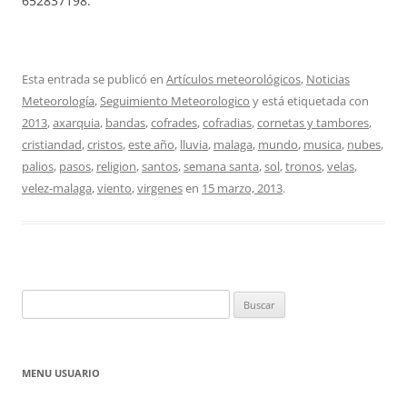
652837198.
Esta entrada se publicó en
Artículos meteorológicos
,
Noticias
Meteorología
,
Seguimiento Meteorologico
y está etiquetada con
2013
,
axarquia
,
bandas
,
cofrades
,
cofradias
,
cornetas y tambores
,
cristiandad
,
cristos
,
este año
,
lluvia
,
malaga
,
mundo
,
musica
,
nubes
,
palios
,
pasos
,
religion
,
santos
,
semana santa
,
sol
,
tronos
,
velas
,
velez-malaga
,
viento
,
virgenes
en
15 marzo, 2013
.
Buscar:
MENU USUARIO