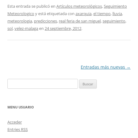
Esta entrada se publicó en
Artículos meteorológicos
,
Seguimiento
Meteorologico
y está etiquetada con
axarquia
,
el tiempo
,
lluvia
,
meteorologia
,
predicciones
,
real feria de san miguel
,
seguimiento
,
sol
,
velez-malaga
en
24 septiembre, 2012
.
Navegación
Entradas más nuevas
→
de
Buscar:
entradas
MENU USUARIO
Acceder
Entries
RSS