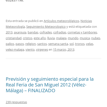
652837198.
Esta entrada se publicó en
Artículos meteorológicos
,
Noticias
Meteorología
,
Seguimiento Meteorologico
y está etiquetada con
2013
,
axarquia
,
bandas
,
cofrades
,
cofradias
,
cornetas y tambores
,
cristiandad
,
cristos
,
este año
,
lluvia
,
malaga
,
mundo
,
musica
,
nubes
,
palios
,
pasos
,
religion
,
santos
,
semana santa
,
sol
,
tronos
,
velas
,
velez-malaga
,
viento
,
virgenes
en
15 marzo, 2013
.
Previsión y seguimiento especial para la
Real Feria de San Miguel 2012 (Vélez-
Málaga) – FINALIZADO
239 respuestas