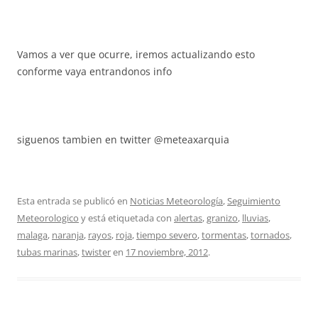
Vamos a ver que ocurre, iremos actualizando esto
conforme vaya entrandonos info
siguenos tambien en twitter @meteaxarquia
Esta entrada se publicó en
Noticias Meteorología
,
Seguimiento
Meteorologico
y está etiquetada con
alertas
,
granizo
,
lluvias
,
malaga
,
naranja
,
rayos
,
roja
,
tiempo severo
,
tormentas
,
tornados
,
tubas marinas
,
twister
en
17 noviembre, 2012
.