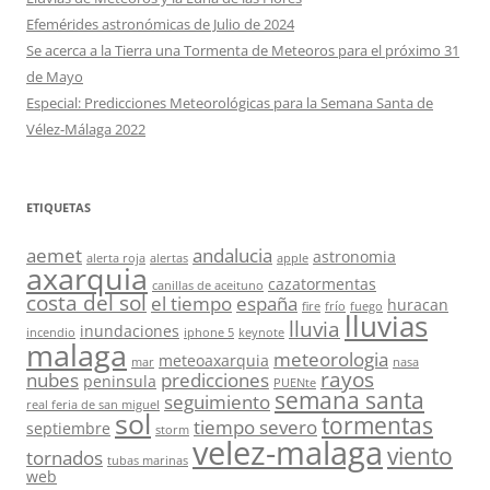
Efemérides astronómicas de Julio de 2024
Se acerca a la Tierra una Tormenta de Meteoros para el próximo 31
de Mayo
Especial: Predicciones Meteorológicas para la Semana Santa de
Vélez-Málaga 2022
ETIQUETAS
aemet
andalucia
astronomia
alerta roja
alertas
apple
axarquia
cazatormentas
canillas de aceituno
costa del sol
el tiempo
españa
huracan
fire
frío
fuego
lluvias
lluvia
inundaciones
incendio
iphone 5
keynote
malaga
meteorologia
meteoaxarquia
mar
nasa
rayos
nubes
predicciones
peninsula
PUENte
semana santa
seguimiento
real feria de san miguel
sol
tormentas
tiempo severo
septiembre
storm
velez-malaga
viento
tornados
tubas marinas
web