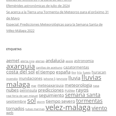
Efemérides astronómicas de Julio de 2024
Se acerca a la Tierra una Tormenta de Meteoros para el próximo 31
de Mayo
Especial: Predicciones Meteorológicas para la Semana Santa de
Vélez-Málaga 2022
ETIQUETAS
aemet
andalucia
astronomia
alerta roja
alertas
apple
axarquia
cazatormentas
canillas de aceituno
costa del sol
el tiempo
españa
huracan
fire
frío
fuego
lluvias
lluvia
inundaciones
incendio
iphone 5
keynote
malaga
meteorologia
meteoaxarquia
mar
nasa
rayos
nubes
predicciones
peninsula
PUENte
semana santa
seguimiento
real feria de san miguel
sol
tormentas
tiempo severo
septiembre
storm
velez-malaga
viento
tornados
tubas marinas
web