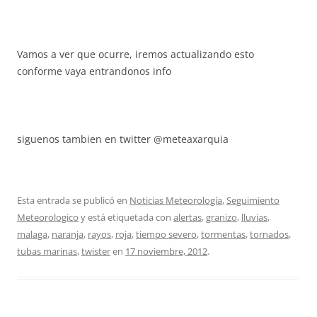
Vamos a ver que ocurre, iremos actualizando esto
conforme vaya entrandonos info
siguenos tambien en twitter @meteaxarquia
Esta entrada se publicó en
Noticias Meteorología
,
Seguimiento
Meteorologico
y está etiquetada con
alertas
,
granizo
,
lluvias
,
malaga
,
naranja
,
rayos
,
roja
,
tiempo severo
,
tormentas
,
tornados
,
tubas marinas
,
twister
en
17 noviembre, 2012
.