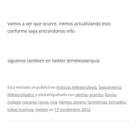
Vamos a ver que ocurre, iremos actualizando esto
conforme vaya entrandonos info
siguenos tambien en twitter @meteaxarquia
Esta entrada se publicó en
Noticias Meteorología
,
Seguimiento
Meteorologico
y está etiquetada con
alertas
,
granizo
,
lluvias
,
malaga
,
naranja
,
rayos
,
roja
,
tiempo severo
,
tormentas
,
tornados
,
tubas marinas
,
twister
en
17 noviembre, 2012
.