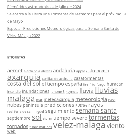
Efemérides astronómicas de Julio de 2024
Se acerca a la Tierra una Tormenta de Meteoros para el próximo 31
de Mayo
Especial: Predicciones Meteorológicas para la Semana Santa de
Vélez-Málaga 2022
ETIQUETAS
aemet
andalucia
astronomia
alerta roja
alertas
apple
axarquia
cazatormentas
canillas de aceituno
costa del sol
el tiempo
españa
huracan
fire
frío
fuego
lluvias
lluvia
inundaciones
incendio
iphone 5
keynote
malaga
meteorologia
meteoaxarquia
mar
nasa
rayos
nubes
predicciones
peninsula
PUENte
semana santa
seguimiento
real feria de san miguel
sol
tormentas
tiempo severo
septiembre
storm
velez-malaga
viento
tornados
tubas marinas
web