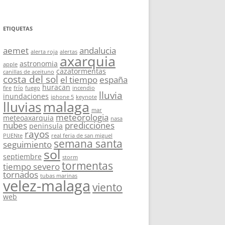
ETIQUETAS
aemet
andalucia
alerta roja
alertas
axarquia
astronomia
apple
cazatormentas
canillas de aceituno
costa del sol
el tiempo
españa
huracan
fire
frío
fuego
incendio
lluvia
inundaciones
iphone 5
keynote
malaga
lluvias
mar
meteorologia
meteoaxarquia
nasa
nubes
predicciones
peninsula
rayos
PUENte
real feria de san miguel
semana santa
seguimiento
sol
septiembre
storm
tormentas
tiempo severo
tornados
tubas marinas
velez-malaga
viento
web