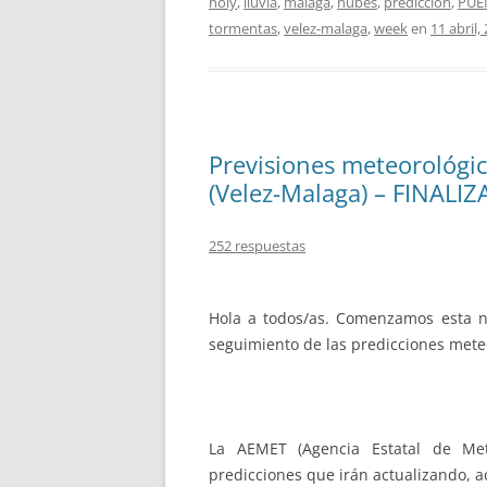
holy
,
lluvia
,
malaga
,
nubes
,
predicción
,
PUE
tormentas
,
velez-malaga
,
week
en
11 abril,
Previsiones meteorológi
(Velez-Malaga) – FINALI
252 respuestas
Hola a todos/as. Comenzamos esta 
seguimiento de las predicciones mete
La AEMET (Agencia Estatal de Met
predicciones que irán actualizando, 