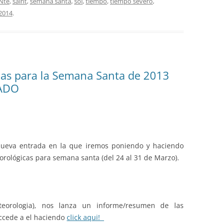
Nte
,
saint
,
semana santa
,
sol
,
tiempo
,
tiempo severo
,
 2014
.
cas para la Semana Santa de 2013
ZADO
nueva entrada en la que iremos poniendo y haciendo
orológicas para semana santa (del 24 al 31 de Marzo).
eorologia), nos lanza un informe/resumen de las
accede a el haciendo
click aqui!