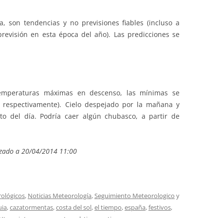
 son tendencias y no previsiones fiables (incluso a
revisión en esta época del año). Las predicciones se
mperaturas máximas en descenso, las mínimas se
 respectivamente). Cielo despejado por la mañana y
to del día. Podría caer algún chubasco, a partir de
izado a 20/04/2014 11:00
rológicos
,
Noticias Meteorología
,
Seguimiento Meteorologico
y
uia
,
cazatormentas
,
costa del sol
,
el tiempo
,
españa
,
festivos
,